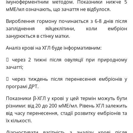
імуноферментним методом. Показники нижче 5
мМЕ/мл означають, що зачаття не відбулося.
Вироблення гормону починається з 6-8 днів після
запліднення яйцеклітини, коли ембріон
занурюється в стінку матки.
Аналіз крові на ХГЛ буде інформативним:
 через 2 тижні після овуляції при природному
зачатті;
 через тиждень після перенесення ембріонів у
програмі ДРТ.
Показники β-ХГЛ у крові у цей термін можуть бути
різними: від 20 до 200 мМЕ/мл. Рівень ХГЛ залежить
від часу перенесення, стадії розвитку ембріонів та
їх кількості.
Діагностувати вагітність з аналізу крові після