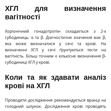
ХГЛ для визначення
вагітності
Хоріонічний гонадотропін складається з 2-х
субодиниць: α та β. Діагностичне значення має β,
яка може визначатися у сечі та крові. На
визначенні ХГЛ у сечі ґрунтуються тести на
вагітність. Більш точним є кількісне визначення β-
субодиниці ХГЛ у крові.
Коли та як здавати аналіз
крові на ХГЛ
Проводити дослідження рекомендується вранці на
голодний шлунок. Дослідження крові проводять