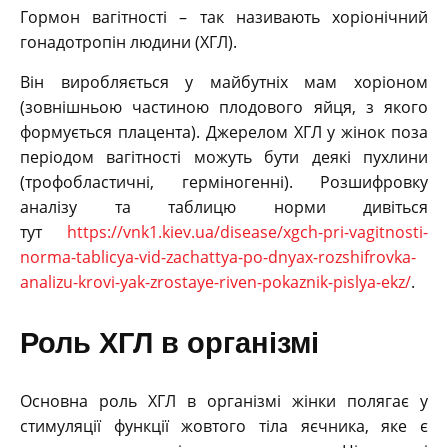
Гормон вагітності – так називають хоріонічний
гонадотропін людини (ХГЛ).
Він виробляється у майбутніх мам хоріоном
(зовнішньою частиною плодового яйця, з якого
формується плацента). Джерелом ХГЛ у жінок поза
періодом вагітності можуть бути деякі пухлини
(трофобластичні, герміногенні). Розшифровку
аналізу та таблицю норми дивіться
тут
https://vnk1.kiev.ua/disease/xgch-pri-vagitnosti-
norma-tablicya-vid-zachattya-po-dnyax-rozshifrovka-
analizu-krovi-yak-zrostaye-riven-pokaznik-pislya-ekz/
.
Роль ХГЛ в організмі
Основна роль ХГЛ в організмі жінки полягає у
стимуляції функції жовтого тіла яєчника, яке є