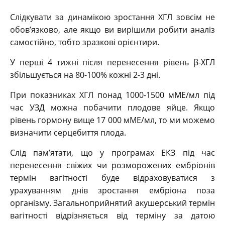
Слідкувати за динамікою зростання ХГЛ зовсім не
обов’язково, але якщо ви вирішили робити аналіз
самостійно, тобто зразкові орієнтири.
У перші 4 тижні після перенесення рівень β-ХГЛ
збільшується на 80-100% кожні 2-3 дні.
При показниках ХГЛ понад 1000-1500 мМЕ/мл під
час УЗД можна побачити плодове яйце. Якщо
рівень гормону вище 17 000 мМЕ/мл, то ми можемо
визначити серцебиття плода.
Слід пам’ятати, що у програмах ЕКЗ під час
перенесення свіжих чи розморожених ембріонів
термін вагітності буде відраховуватися з
урахуванням днів зростання ембріона поза
організму. Загальноприйнятий акушерський термін
вагітності відрізняється від терміну за датою